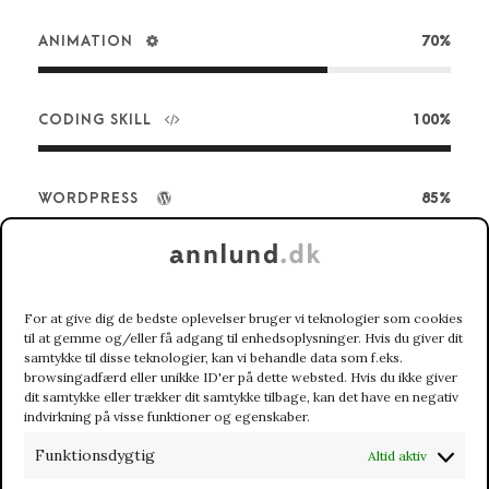
ANIMATION
70%
CODING SKILL
100%
WORDPRESS
85%
JOHN SMITHY
For at give dig de bedste oplevelser bruger vi teknologier som cookies
Chief Financial Officer
til at gemme og/eller få adgang til enhedsoplysninger. Hvis du giver dit
samtykke til disse teknologier, kan vi behandle data som f.eks.
browsingadfærd eller unikke ID'er på dette websted. Hvis du ikke giver
A wonderful serenity has taken possession of my
dit samtykke eller trækker dit samtykke tilbage, kan det have en negativ
entire soul, like these sweet mornings of spring
indvirkning på visse funktioner og egenskaber.
which I enjoy with my whole heart. I am alone,
Funktionsdygtig
Altid aktiv
and feel the charm of existence in this spot,