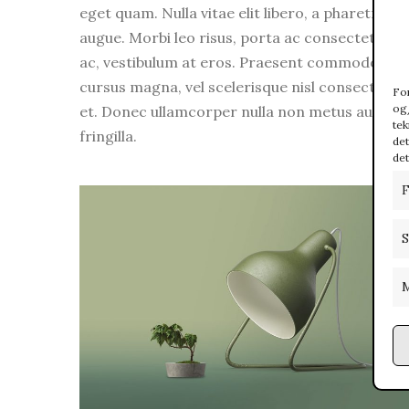
eget quam. Nulla vitae elit libero, a pharetra
augue. Morbi leo risus, porta ac consectetur
ac, vestibulum at eros. Praesent commodo
cursus magna, vel scelerisque nisl consectetur
For
og/
et. Donec ullamcorper nulla non metus auctor
tek
fringilla.
det
det
F
S
M