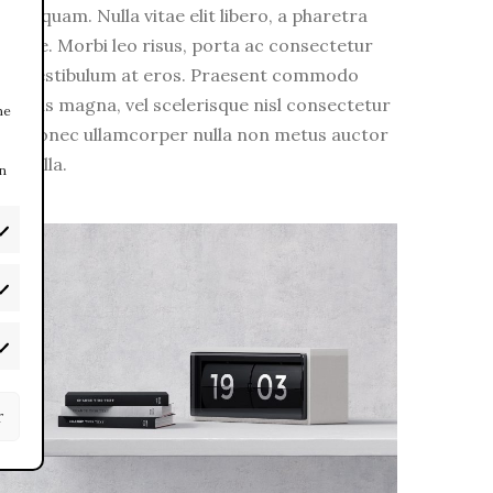
eget quam. Nulla vitae elit libero, a pharetra
augue. Morbi leo risus, porta ac consectetur
ac, vestibulum at eros. Praesent commodo
cursus magna, vel scelerisque nisl consectetur
me
et. Donec ullamcorper nulla non metus auctor
fringilla.
an
r