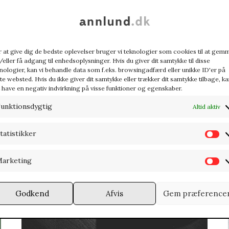
eget quam. Nulla vitae elit libero, a pharetra
augue. Morbi leo risus, porta ac consectetur
ac, vestibulum at eros. Praesent commodo
cursus magna, vel scelerisque nisl consectetur
 at give dig de bedste oplevelser bruger vi teknologier som cookies til at gem
eller få adgang til enhedsoplysninger. Hvis du giver dit samtykke til disse
et. Donec ullamcorper nulla non metus auctor
nologier, kan vi behandle data som f.eks. browsingadfærd eller unikke ID'er på
fringilla.
te websted. Hvis du ikke giver dit samtykke eller trækker dit samtykke tilbage, k
 have en negativ indvirkning på visse funktioner og egenskaber.
unktionsdygtig
Altid aktiv
tatistikker
S
t
arketing
M
a
a
t
Godkend
Afvis
Gem præference
r
i
k
s
e
t