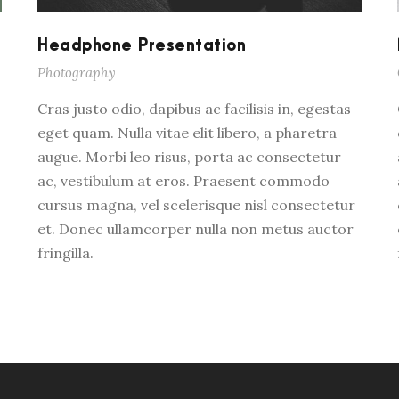
t
i
i
k
Headphone Presentation
n
k
Photography
g
e
Cras justo odio, dapibus ac facilisis in, egestas
r
eget quam. Nulla vitae elit libero, a pharetra
augue. Morbi leo risus, porta ac consectetur
ac, vestibulum at eros. Praesent commodo
cursus magna, vel scelerisque nisl consectetur
et. Donec ullamcorper nulla non metus auctor
fringilla.