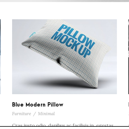
Blue Modern Pillow
Furniture
/
Minimal
Cras justo odio, dapibus ac facilisis in, egestas