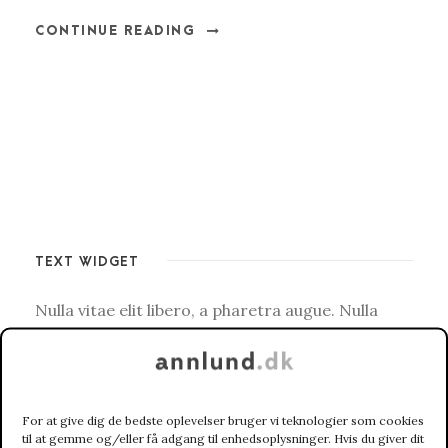
CONTINUE READING
TEXT WIDGET
Nulla vitae elit libero, a pharetra augue. Nulla
vitae elit libero, a pharetra augue. Nulla vitae elit
libero, a pharetra augue. Donec sed odio dui.
Etiam porta sem malesuada.
For at give dig de bedste oplevelser bruger vi teknologier som cookies
til at gemme og/eller få adgang til enhedsoplysninger. Hvis du giver dit