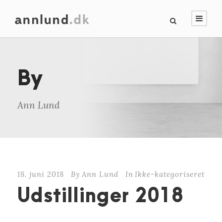
By
Ann Lund
18. juni 2018
By
Ann Lund
In
Ikke-kategoriseret
Udstillinger 2018