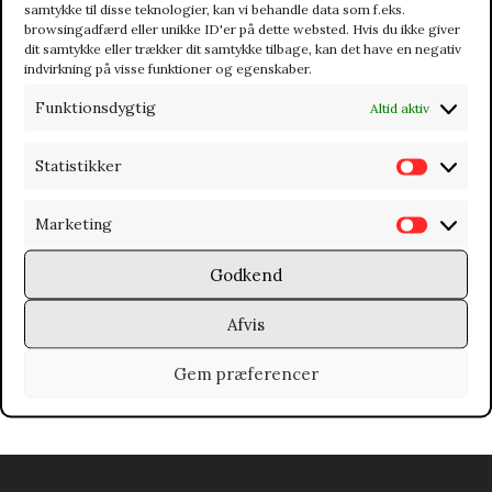
samtykke til disse teknologier, kan vi behandle data som f.eks.
RECENT WORKS
browsingadfærd eller unikke ID'er på dette websted. Hvis du ikke giver
dit samtykke eller trækker dit samtykke tilbage, kan det have en negativ
indvirkning på visse funktioner og egenskaber.
Funktionsdygtig
Altid aktiv
Statistikker
S
t
Marketing
M
a
a
t
Godkend
r
i
Afvis
k
s
e
t
Gem præferencer
t
i
SENESTE KOMMENTARER
i
k
n
k
g
e